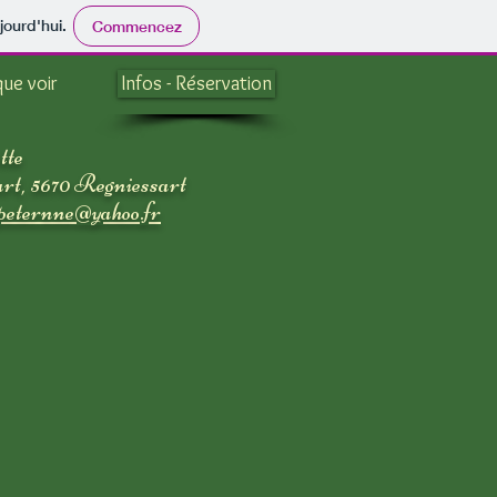
jourd'hui.
Commencez
que voir
Infos - Réservation
te
art, 5670 Regniessart
peternne@yahoo.fr